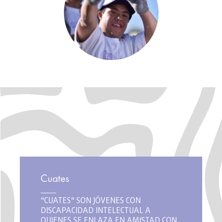
Cuates
"CUATES" SON JÓVENES CON
DISCAPACIDAD INTELECTUAL A
QUIENES SE ENLAZA EN AMISTAD CON